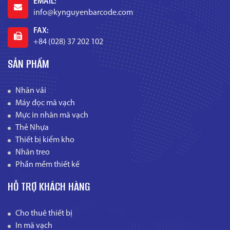
EMAIL:
info@kynguyenbarcode.com
FAX:
+84 (028) 37 202 102
SẢN PHẨM
Nhãn vải
Máy đọc mã vạch
Mực in nhãn mã vạch
Thẻ Nhựa
Thiết bị kiểm kho
Nhãn treo
Phần mềm thiết kế
HỖ TRỢ KHÁCH HÀNG
Cho thuê thiết bị
In mã vạch