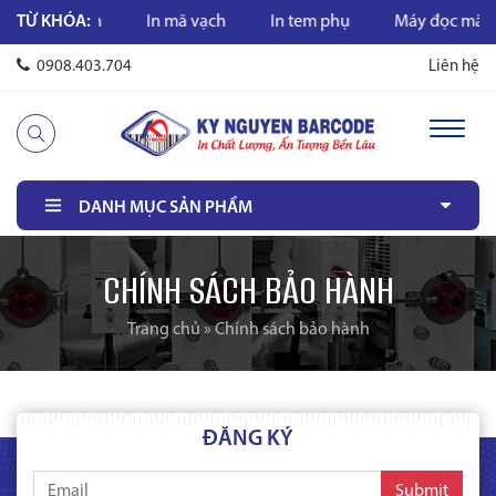
y in mã vạch
TỪ KHÓA:
In mã vạch
In tem phụ
Máy đọc mã vạ
0908.403.704
Liên hệ
DANH MỤC SẢN PHẨM
CHÍNH SÁCH BẢO HÀNH
Trang chủ
»
Chính sách bảo hành
ĐĂNG KÝ
Submit