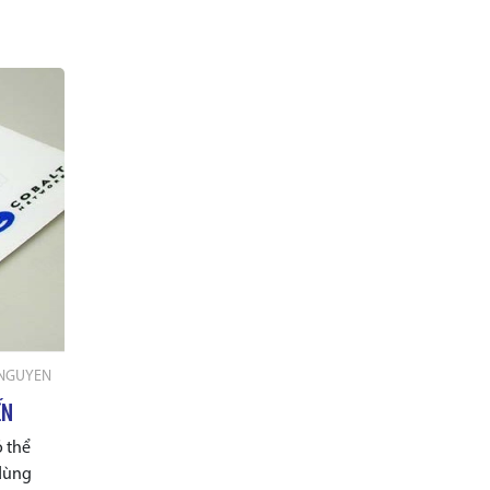
 NGUYEN
ẾN
ó thể
 dùng