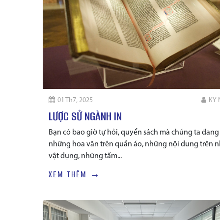
01 Th7, 2025
KY
LƯỢC SỬ NGÀNH IN
Bạn có bao giờ tự hỏi, quyển sách mà chúng ta đang
những hoa văn trên quần áo, những nội dung trên 
vật dụng, những tấm...
XEM THÊM →