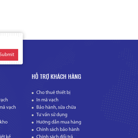
Submit
HỖ TRỢ KHÁCH HÀNG
Cho thuê thiết bị
vạch
In mã vạch
mã vạch
Bảo hành, sửa chữa
Tư vấn sử dụng
 kho
Hướng dẫn mua hàng
Chính sách bảo hành
ết kế
Chính sách đổi trả