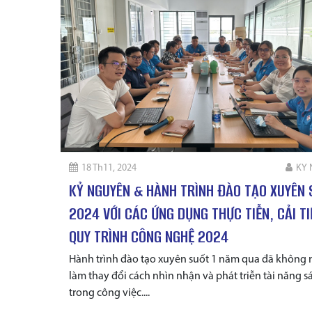
18 Th11, 2024
KY
KỶ NGUYÊN & HÀNH TRÌNH ĐÀO TẠO XUYÊN
2024 VỚI CÁC ỨNG DỤNG THỰC TIỄN, CẢI TI
QUY TRÌNH CÔNG NGHỆ 2024
Hành trình đào tạo xuyên suốt 1 năm qua đã không
làm thay đổi cách nhìn nhận và phát triễn tài năng s
trong công việc....