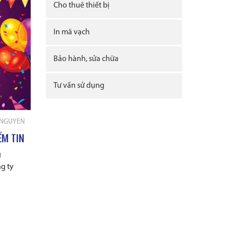
Cho thuê thiết bị
In mã vạch
Bảo hành, sửa chữa
Tư vấn sử dụng
 NGUYEN
ỀM TIN
g
g ty