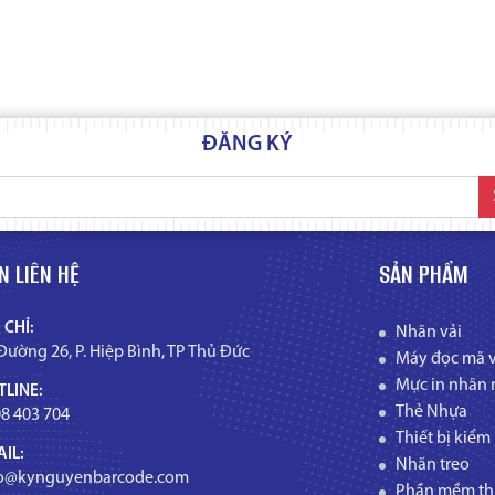
ĐĂNG KÝ
N LIÊN HỆ
SẢN PHẨM
 CHỈ:
Nhãn vải
Đường 26, P. Hiệp Bình, TP Thủ Đức
Máy đọc mã 
Mực in nhãn 
LINE:
Thẻ Nhựa
8 403 704
Thiết bị kiểm
IL:
Nhãn treo
fo@kynguyenbarcode.com
Phần mềm thi