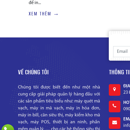
để in...
XEM THÊM →
VỀ CHÚNG TÔI
THÔNG TI
ĐỊA
Chúng tôi được biết đến như một nhà
23 
cung cấp giải pháp quản lý hàng đầu với
các sản phẩm tiêu biểu như: máy quét mã
HOT
vạch, máy in mã vạch, máy in hóa đơn,
090
máy in bill, cân siêu thị, máy kiểm kho mã
EMA
vạch, máy POS, thiết bị an ninh, phần
in
mềm quản lý, … cho các hệ thống siêu thị