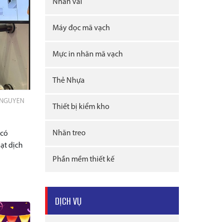
Nhãn vải
Máy đọc mã vạch
Mực in nhãn mã vạch
Thẻ Nhựa
 NGUYEN
Thiết bị kiểm kho
Nhãn treo
 có
oạt dịch
Phần mềm thiết kế
DỊCH VỤ