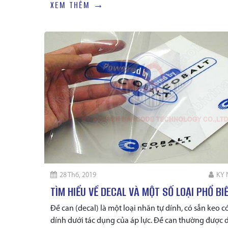
XEM THÊM →
28 Th6, 2019
KY
TÌM HIỂU VỀ DECAL VÀ MỘT SỐ LOẠI PHỔ BI
Đề can (decal) là một loại nhãn tự dính, có sẵn keo c
dính dưới tác dụng của áp lực. Đề can thường được