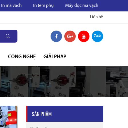
In tem phụ
Máy đọc mã vạch
Máy in mã vạch
Liên hệ
Zalo
C
CÔNG NGHỆ
GIẢI PHÁP
SẢN PHẨM