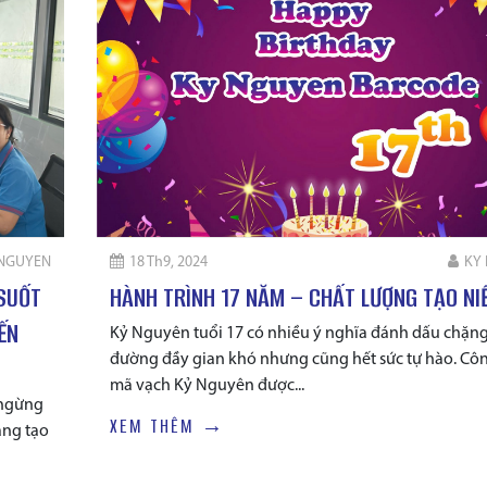
 NGUYEN
18 Th9, 2024
KY
 SUỐT
HÀNH TRÌNH 17 NĂM – CHẤT LƯỢNG TẠO NI
ẾN
Kỷ Nguyên tuổi 17 có nhiều ý nghĩa đánh dấu chặn
đường đầy gian khó nhưng cũng hết sức tự hào. Côn
mã vạch Kỷ Nguyên được...
 ngừng
XEM THÊM →
áng tạo