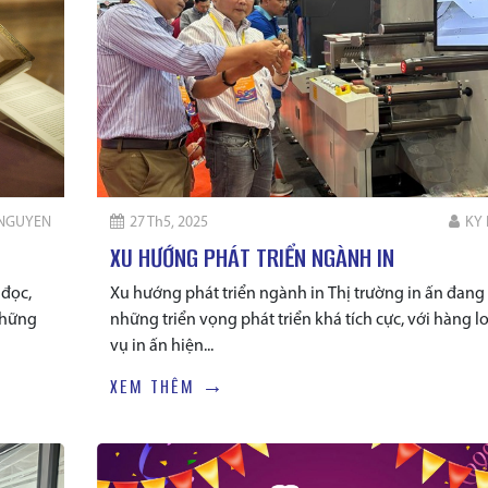
 NGUYEN
27 Th5, 2025
KY
XU HƯỚNG PHÁT TRIỂN NGÀNH IN
 đọc,
Xu hướng phát triển ngành in Thị trường in ấn đang
những
những triển vọng phát triển khá tích cực, với hàng l
vụ in ấn hiện...
XEM THÊM →