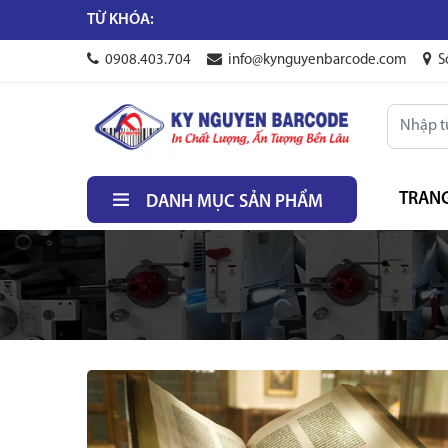
TỪ KHÓA:
0908.403.704
info@kynguyenbarcode.com
S
TRAN
DANH MỤC SẢN PHẨM