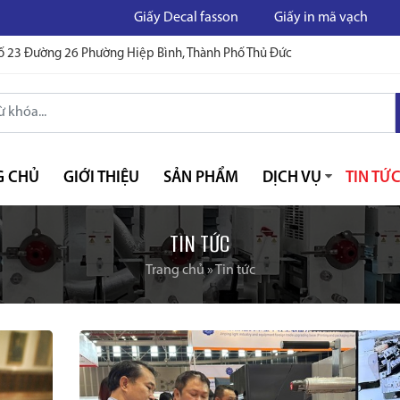
Giấy Decal fasson
Giấy in mã vạch
In mã vạch
ố 23 Đường 26 Phường Hiệp Bình, Thành Phố Thủ Đức
G CHỦ
GIỚI THIỆU
SẢN PHẨM
DỊCH VỤ
TIN TỨ
TIN TỨC
Trang chủ
»
Tin tức