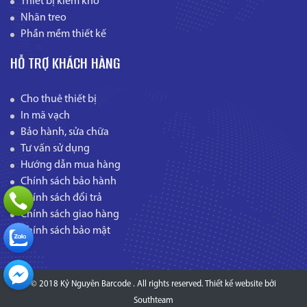
Thiết bị kiểm kho
Nhãn treo
Phần mềm thiết kế
HỖ TRỢ KHÁCH HÀNG
Cho thuê thiết bị
In mã vạch
Bảo hành, sửa chữa
Tư vấn sử dụng
Hướng dẫn mua hàng
Chính sách bảo hành
Chính sách đổi trả
Chính sách giao hàng
Chính sách bảo mật
© 2018 Kỷ Nguyên Barcode . All rights reserved.
Thiết kế website
bởi
Southteam