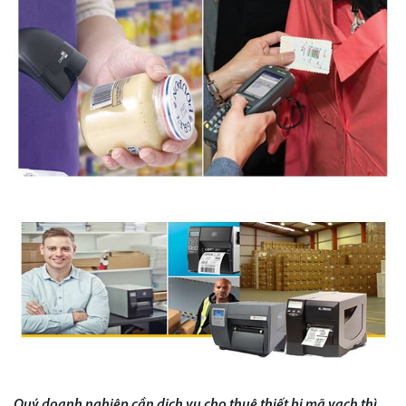
Quý doanh nghiệp c
ần
dịch vụ cho thuê thiết bị mã vạch thì