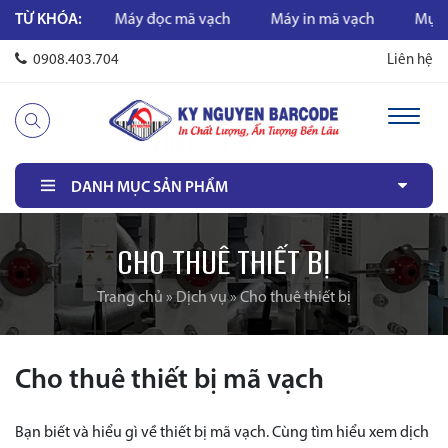
m phụ
TỪ KHÓA:
Máy đọc mã vạch
Máy in mã vạch
Mực in mã
0908.403.704
Liên hệ
DANH MỤC SẢN PHẨM
CHO THUÊ THIẾT BỊ
Trang chủ
»
Dịch vụ
»
Cho thuê thiết bị
Cho thuê thiết bị mã vạch
Bạn biết và hiểu gì về thiết bị mã vạch. Cùng tìm hiểu xem dịch