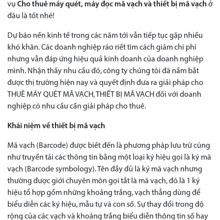
vụ
Cho thuê máy quét, máy đọc mã vạch và thiết bị mã vạch
ở
đâu là tốt nhé!
Dự báo nền kinh tế trong các năm tới vẫn tiếp tục gặp nhiều
khó khăn. Các doanh nghiệp ráo riết tìm cách giảm chi phí
nhưng vẫn đáp ứng hiệu quả kinh doanh của doanh nghiệp
mình. Nhận thấy nhu cầu đó, công ty chúng tôi đã nắm bắt
được thị trường hiện nay và quyết định đưa ra giải pháp cho
THUÊ MÁY QUÉT MÃ VẠCH, THIẾT BỊ MÃ VẠCH đối với doanh
nghiệp có nhu cầu cần giải pháp cho thuê.
Khái niệm về thiết bị mã vạch
Mã vạch (Barcode) được biết đến là phương pháp lưu trữ cũng
như truyền tải các thông tin bằng một loại ký hiệu gọi là ký mã
vạch (Barcode symbology). Tên đầy đủ là ký mã vạch nhưng
thường được giới chuyên môn gọi tắt là mã vạch, đó là 1 ký
hiệu tổ hợp gồm những khoảng trắng, vạch thẳng dùng để
biểu diễn các ký hiệu, mẫu tự và con số. Sự thay đổi trong độ
rộng của các vạch và khoảng trắng biểu diễn thông tin số hay