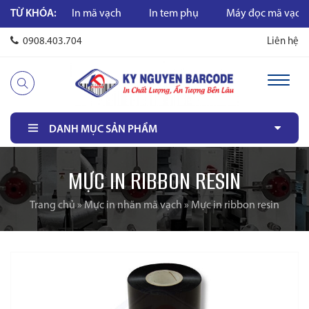
ã vạch
TỪ KHÓA:
In mã vạch
In tem phụ
Máy đọc mã vạch
0908.403.704
Liên hệ
DANH MỤC SẢN PHẨM
MỰC IN RIBBON RESIN
Trang chủ
»
Mực in nhãn mã vạch
»
Mực in ribbon resin