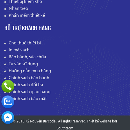
Thiết bị kiểm kho
Nhãn treo
Phần mềm thiết kế
HỖ TRỢ KHÁCH HÀNG
Cho thuê thiết bị
In mã vạch
Bảo hành, sửa chữa
Tư vấn sử dụng
Hướng dẫn mua hàng
Chính sách bảo hành
Chính sách đổi trả
Chính sách giao hàng
Chính sách bảo mật
© 2018 Kỷ Nguyên Barcode . All rights reserved.
Thiết kế website
bởi
Southteam