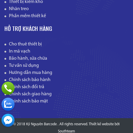
Thiết bị kiểm kho
Nhãn treo
Phần mềm thiết kế
HỖ TRỢ KHÁCH HÀNG
Cho thuê thiết bị
In mã vạch
Bảo hành, sửa chữa
Tư vấn sử dụng
Hướng dẫn mua hàng
Chính sách bảo hành
Chính sách đổi trả
Chính sách giao hàng
Chính sách bảo mật
© 2018 Kỷ Nguyên Barcode . All rights reserved.
Thiết kế website
bởi
Southteam