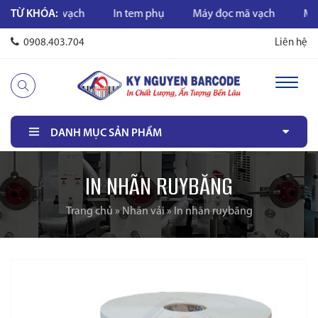
In mã vạch
TỪ KHÓA:
In tem phụ
Máy đọc mã vạch
Máy in 
0908.403.704
Liên hệ
DANH MỤC SẢN PHẨM
IN NHÃN RUYBĂNG
Trang chủ
»
Nhãn vải
»
In nhãn ruybăng