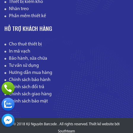
Thiết bị kiểm kho
Nhãn treo
Phần mềm thiết kế
HỖ TRỢ KHÁCH HÀNG
Cho thuê thiết bị
In mã vạch
Bảo hành, sửa chữa
Tư vấn sử dụng
Hướng dẫn mua hàng
Chính sách bảo hành
Chính sách đổi trả
Chính sách giao hàng
Chính sách bảo mật
© 2018 Kỷ Nguyên Barcode . All rights reserved.
Thiết kế website
bởi
Southteam