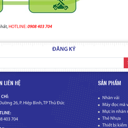
nhất,
HOTLINE:
0908 403 704
ĐĂNG KÝ
N LIÊN HỆ
SẢN PHẨM
 CHỈ:
Nhãn vải
Đường 26, P. Hiệp Bình, TP Thủ Đức
Máy đọc mã 
Mực in nhãn 
LINE:
Thẻ Nhựa
8 403 704
Thiết bị kiểm