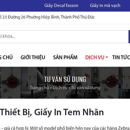
Giấy Decal fasson
Giấy in mã vạch
In mã v
ố 23 Đường 26 Phường Hiệp Bình, Thành Phố Thủ Đức
G CHỦ
GIỚI THIỆU
SẢN PHẨM
DỊCH VỤ
TIN TỨ
TƯ VẤN SỬ DỤNG
Trang chủ
»
Dịch vụ
»
Tư vấn sử dụng
hiết Bị, Giấy In Tem Nhãn
– giá cả hợp lý. Một số model phổ biến hện nay của các hãng Zebra,