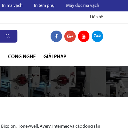
ạch
In tem phụ
Máy đọc mã vạch
Máy in mã vạch
Liên hệ
Zalo
C
CÔNG NGHỆ
GIẢI PHÁP
 Bixolon, Honeywell, Avery, Intermec và các dòng sản