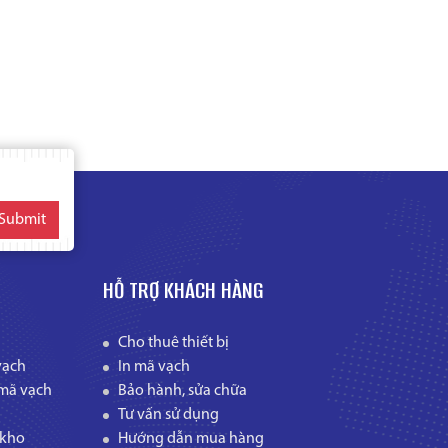
Submit
HỖ TRỢ KHÁCH HÀNG
Cho thuê thiết bị
vạch
In mã vạch
mã vạch
Bảo hành, sửa chữa
Tư vấn sử dụng
 kho
Hướng dẫn mua hàng