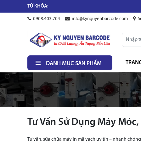
TỪ KHÓA:
0908.403.704
info@kynguyenbarcode.com
S
TRAN
DANH MỤC SẢN PHẨM
Tư Vấn Sử Dụng Máy Móc, T
Tư vấn, sửa chữa máy in mã vạch uy tín – nhanh chóng 