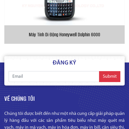
Máy Tính Di Động Honeywell Dolphin 6000
ĐĂNG KÝ
Submit
VỀ CHÚNG TÔI
Chúng tôi được biết đến như một nhà cung cấp giải pháp quản
lý hàng đầu với các sản phẩm tiêu biểu như: máy quét mã
vạch, máy in mã vạch, máy in hóa đơn, máy in bill, cân siêu thị,