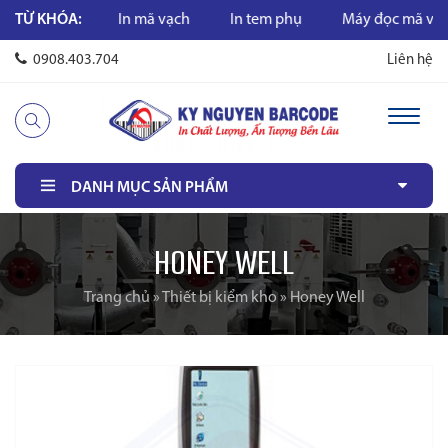
n mã vạch
TỪ KHÓA:
In mã vạch
In tem phụ
Máy đọc mã vạch
0908.403.704
Liên hệ
DANH MỤC SẢN PHẨM
HONEY WELL
Trang chủ
»
Thiết bị kiểm kho
»
Honey Well