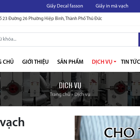
Giấy Decal fasson
Giấy in mã vạch
In mã vạch
ố 23 Đường 26 Phường Hiệp Bình, Thành Phố Thủ Đức
G CHỦ
GIỚI THIỆU
SẢN PHẨM
DỊCH VỤ
TIN TỨ
DỊCH VỤ
Trang chủ
»
Dịch vụ
 vạch