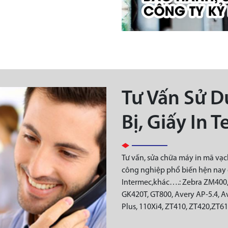
Tư Vấn Sử D
Bị, Giấy In
Tư vấn, sửa chữa máy in mã vạch
công nghiệp phổ biến hện nay 
Intermec,khác….: Zebra ZM400,
GK420T, GT800, Avery AP-5.4, A
Plus, 110Xi4, ZT410, ZT420,ZT