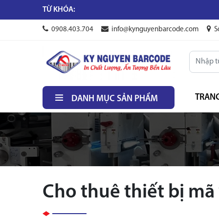
TỪ KHÓA:
0908.403.704
info@kynguyenbarcode.com
S
TRAN
DANH MỤC SẢN PHẨM
Cho thuê thiết bị mã