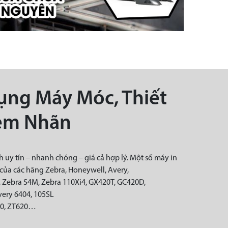
ụng Máy Móc, Thiết
 Tem Nhãn
 uy tín – nhanh chóng – giá cả hợp lý. Một số máy in
của các hãng Zebra, Honeywell, Avery,
 Zebra S4M, Zebra 110Xi4, GX420T, GC420D,
very 6404, 105SL
610, ZT620…