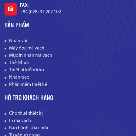
FAX:
+84 (028) 37 202 102
SẢN PHẨM
Nhãn vải
Máy đọc mã vạch
Mực in nhãn mã vạch
Thẻ Nhựa
Thiết bị kiểm kho
Nhãn treo
Phần mềm thiết kế
HỖ TRỢ KHÁCH HÀNG
Cho thuê thiết bị
In mã vạch
Bảo hành, sửa chữa
Tư vấn sử dụng