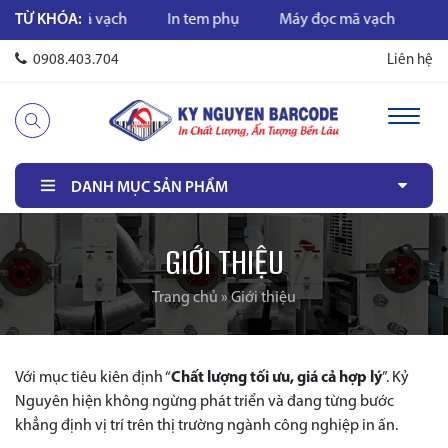
In mã vạch
TỪ KHÓA:
In tem phụ
Máy đọc mã vạch
Máy in mã
0908.403.704
Liên hệ
DANH MỤC SẢN PHẨM
GIỚI THIỆU
Trang chủ
»
Giới thiệu
Với mục tiêu kiên định “
Chất lượng tối ưu, giá cả hợp lý
”. Kỷ
Nguyên hiện không ngừng phát triển và đang từng bước
khẳng định vị trí trên thị trường ngành công nghiệp in ấn.