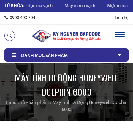
TỪ KHÓA:
Máy đọc mã vạch
Máy in mã vạch
Mực in mã vạch
0908.403.704
Liên hệ
DANH MỤC SẢN PHẨM
MÁY TÍNH DI ĐỘNG HONEYWELL
DOLPHIN 6000
Trang chủ
»
Sản phẩm
»
Máy Tính Di Động Honeywell Dolphin
6000