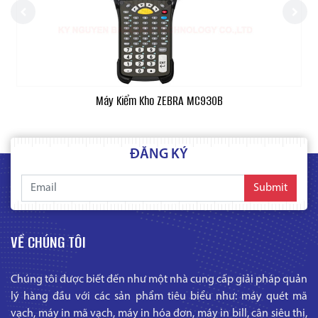
Máy Kiểm Kho ZEBRA MC930B
ĐĂNG KÝ
Submit
VỀ CHÚNG TÔI
Chúng tôi được biết đến như một nhà cung cấp giải pháp quản
lý hàng đầu với các sản phẩm tiêu biểu như: máy quét mã
vạch, máy in mã vạch, máy in hóa đơn, máy in bill, cân siêu thị,