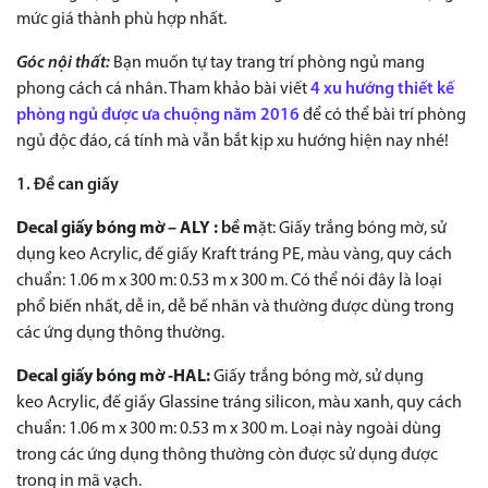
mức giá thành phù hợp nhất.
Góc nội thất:
Bạn muốn tự tay trang trí phòng ngủ mang
phong cách cá nhân. Tham khảo bài viết
4 xu hướng thiết kế
phòng ngủ được ưa chuộng năm 2016
để có thể bài trí phòng
ngủ độc đáo, cá tính mà vẫn bắt kịp xu hướng hiện nay nhé!
1. Đề can giấy
Decal giấy bóng mờ – ALY :
bề m
ặt: Giấy trắng bóng mờ, sử
dụng keo Acrylic, đế giấy Kraft tráng PE, màu vàng, quy cách
chuẩn: 1.06 m x 300 m: 0.53 m x 300 m. Có thể nói đây là loại
phổ biến nhất, dễ in, dễ bế nhãn và thường được dùng trong
các ứng dụng thông thường.
Decal giấy bóng mờ -HAL:
Giấy trắng bóng mờ, sử dụng
keo Acrylic, đế giấy Glassine tráng silicon, màu xanh, quy cách
chuẩn: 1.06 m x 300 m: 0.53 m x 300 m. Loại này ngoài dùng
trong các ứng dụng thông thường còn được sử dụng được
trong in mã vạch.