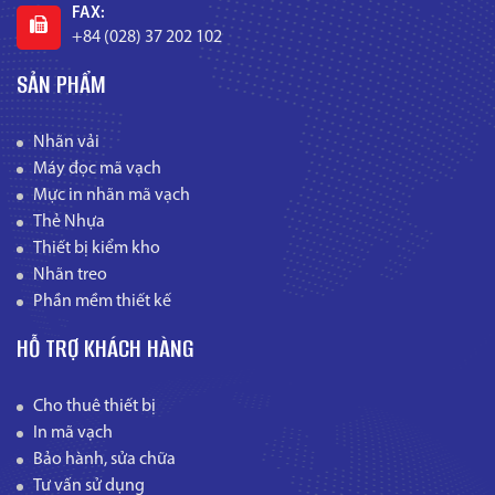
FAX:
+84 (028) 37 202 102
SẢN PHẨM
Nhãn vải
Máy đọc mã vạch
Mực in nhãn mã vạch
Thẻ Nhựa
Thiết bị kiểm kho
Nhãn treo
Phần mềm thiết kế
HỖ TRỢ KHÁCH HÀNG
Cho thuê thiết bị
In mã vạch
Bảo hành, sửa chữa
Tư vấn sử dụng