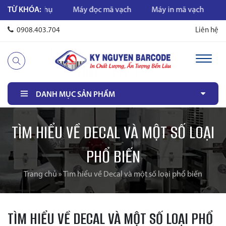
TỪ KHÓA:
Máy đọc mã vạch
Máy in mã vạch
Mực in mã vạch
0908.403.704
Liên hệ
DANH MỤC SẢN PHẨM
TÌM HIỂU VỀ DECAL VÀ MỘT SỐ LOẠI
PHỔ BIẾN
Trang chủ
»
Tìm hiểu về Decal và một số loại phổ biến
TÌM HIỂU VỀ DECAL VÀ MỘT SỐ LOẠI PHỔ