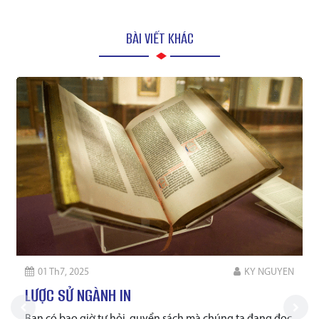
BÀI VIẾT KHÁC
01 Th7, 2025
KY NGUYEN
LƯỢC SỬ NGÀNH IN
Bạn có bao giờ tự hỏi, quyển sách mà chúng ta đang đọc,