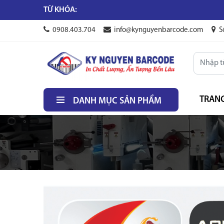
TỪ KHÓA:
0908.403.704
info@kynguyenbarcode.com
S
TRAN
DANH MỤC SẢN PHẨM