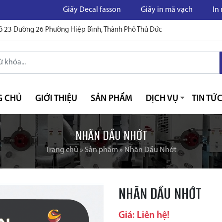
Giấy Decal fasson
Giấy in mã vạch
In mã vạch
ố 23 Đường 26 Phường Hiệp Bình, Thành Phố Thủ Đức
G CHỦ
GIỚI THIỆU
SẢN PHẨM
DỊCH VỤ
TIN TỨ
NHÃN DẦU NHỚT
Trang chủ
»
Sản phẩm
»
Nhãn Dầu Nhớt
NHÃN DẦU NHỚT
Giá: Liên hệ!