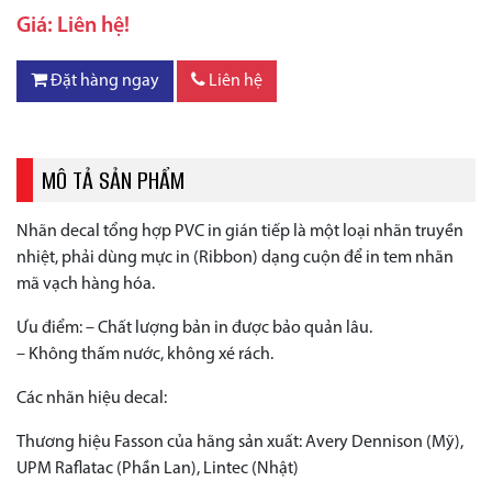
Giá: Liên hệ!
Đặt hàng ngay
Liên hệ
MÔ TẢ SẢN PHẨM
Nhãn decal tổng hợp PVC in gián tiếp là một loại nhãn truyền
nhiệt, phải dùng mực in (Ribbon) dạng cuộn để in tem nhãn
mã vạch hàng hóa.
Ưu điểm: – Chất lượng bản in được bảo quản lâu.
– Không thấm nước, không xé rách.
Các nhãn hiệu decal:
Thương hiệu Fasson của hãng sản xuất: Avery Dennison (Mỹ),
UPM Raflatac (Phần Lan), Lintec (Nhật)