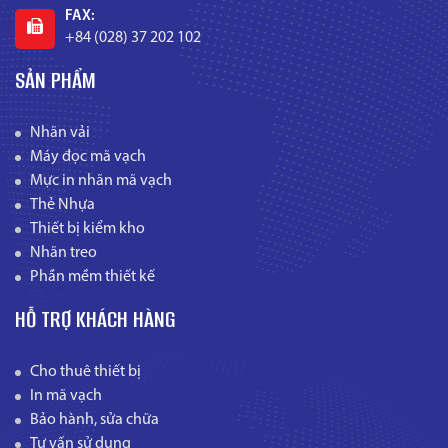
FAX:
+84 (028) 37 202 102
SẢN PHẨM
Nhãn vải
Máy đọc mã vạch
Mực in nhãn mã vạch
Thẻ Nhựa
Thiết bị kiểm kho
Nhãn treo
Phần mềm thiết kế
HỖ TRỢ KHÁCH HÀNG
Cho thuê thiết bị
In mã vạch
Bảo hành, sửa chữa
Tư vấn sử dụng