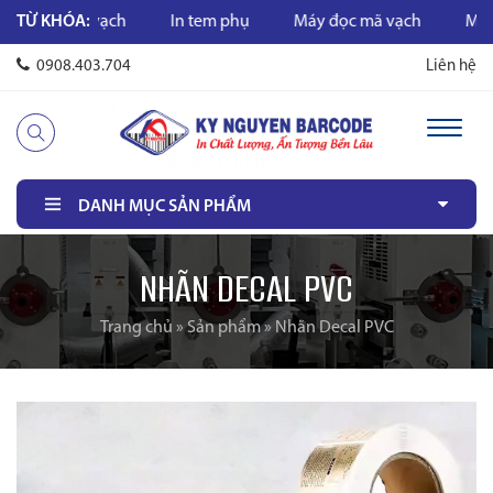
In mã vạch
TỪ KHÓA:
In tem phụ
Máy đọc mã vạch
Máy in m
0908.403.704
Liên hệ
DANH MỤC SẢN PHẨM
NHÃN DECAL PVC
Trang chủ
»
Sản phẩm
»
Nhãn Decal PVC