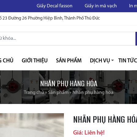
Giấy Decal fasson
Giấy in mã vạch
In mã vạch
ố 23 Đường 26 Phường Hiệp Bình, Thành Phố Thủ Đức
G CHỦ
GIỚI THIỆU
SẢN PHẨM
DỊCH VỤ
TIN TỨ
NHÃN PHỤ HÀNG HÓA
Trang chủ
»
Sản phẩm
»
Nhãn phụ hàng hóa
NHÃN PHỤ HÀNG HÓ
Giá: Liên hệ!