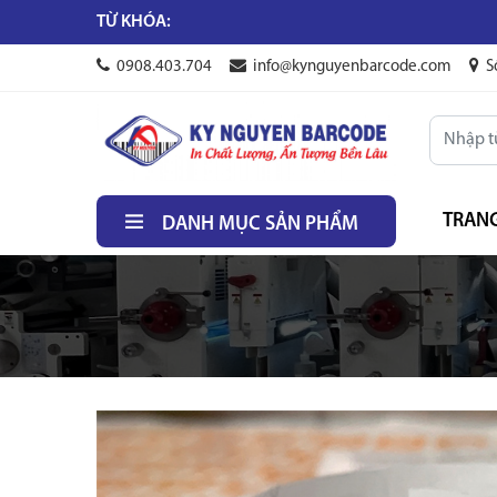
TỪ KHÓA:
0908.403.704
info@kynguyenbarcode.com
S
TRAN
DANH MỤC SẢN PHẨM