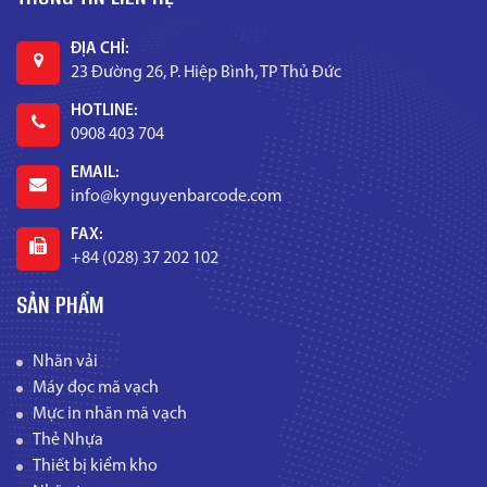
ĐỊA CHỈ:
23 Đường 26, P. Hiệp Bình, TP Thủ Đức
HOTLINE:
0908 403 704
EMAIL:
info@kynguyenbarcode.com
FAX:
+84 (028) 37 202 102
SẢN PHẨM
Nhãn vải
Máy đọc mã vạch
Mực in nhãn mã vạch
Thẻ Nhựa
Thiết bị kiểm kho