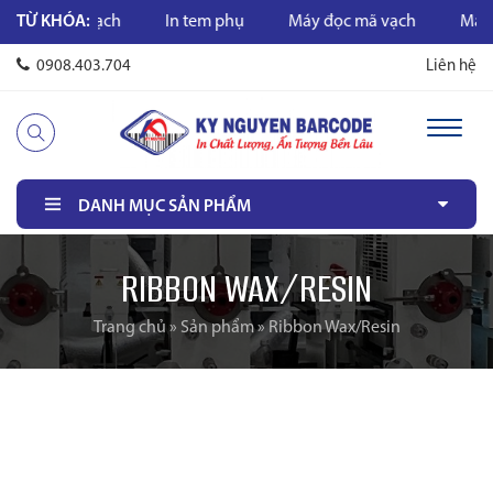
In mã vạch
TỪ KHÓA:
In tem phụ
Máy đọc mã vạch
Máy in m
0908.403.704
Liên hệ
DANH MỤC SẢN PHẨM
RIBBON WAX/RESIN
Trang chủ
»
Sản phẩm
»
Ribbon Wax/Resin