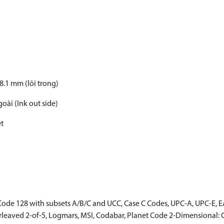
8.1 mm (lõi trong)
ài (Ink out side)
et
Code 128 with subsets A/B/C and UCC, Case C Codes, UPC-A, UPC-E, E
Interleaved 2-of-5, Logmars, MSI, Codabar, Planet Code 2-Dimensional