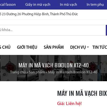
Giấy in mã vạch
In mã vạch
In tem phụ
Máy đ
ố 23 Đường 26 Phường Hiệp Bình, Thành Phố Thủ Đức
G CHỦ
GIỚI THIỆU
SẢN PHẨM
DỊCH VỤ
TIN TỨ
MÁY IN MÃ VẠCH BIXOLON XT2-40
Trang chủ
»
Sản phẩm
»
Máy In Mã Vạch Bixolon XT2-40
MÁY IN MÃ VẠCH BI
Giá: Liên hệ!