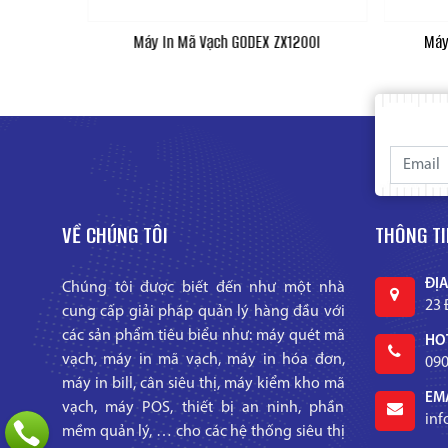
830i
Máy In Mã Vạch GODEX ZX1200I
Máy
VỀ CHÚNG TÔI
THÔNG TI
ĐỊA
Chúng tôi được biết đến như một nhà
23 
cung cấp giải pháp quản lý hàng đầu với
các sản phẩm tiêu biểu như: máy quét mã
HOT
vạch, máy in mã vạch, máy in hóa đơn,
090
máy in bill, cân siêu thị, máy kiểm kho mã
EMA
vạch, máy POS, thiết bị an ninh, phần
in
mềm quản lý, … cho các hệ thống siêu thị