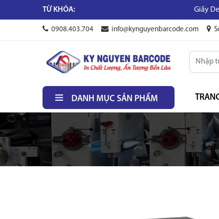
TỪ KHÓA:
Giấy Decal fasson
0908.403.704
info@kynguyenbarcode.com
S
TRAN
DANH MỤC SẢN PHẨM