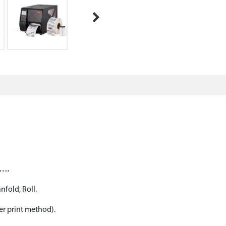
Next
c….
nfold, Roll.
fer print method).