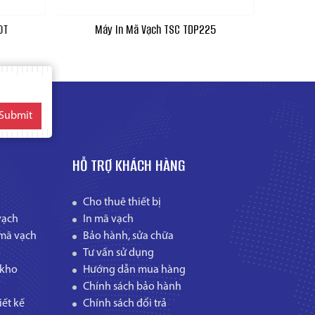
0T
Máy In Mã Vạch TSC TDP225
Máy In 
Submit
HỖ TRỢ KHÁCH HÀNG
Cho thuê thiết bị
vạch
In mã vạch
mã vạch
Bảo hành, sửa chữa
Tư vấn sử dụng
 kho
Hướng dẫn mua hàng
Chính sách bảo hành
ết kế
Chính sách đổi trả