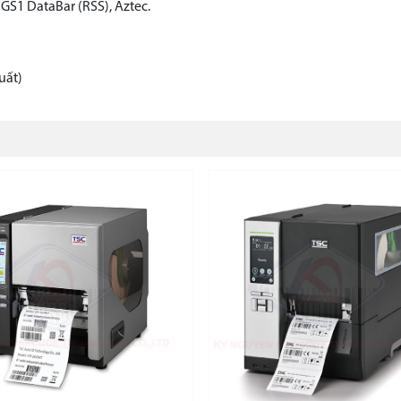
GS1 DataBar (RSS), Aztec.
uất)