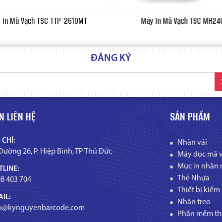
 In Mã Vạch TSC TTP-2610MT
Máy In Mã Vạch TSC MH24
ĐĂNG KÝ
N LIÊN HỆ
SẢN PHẨM
 CHỈ:
Nhãn vải
Đường 26, P. Hiệp Bình, TP Thủ Đức
Máy đọc mã 
Mực in nhãn 
LINE:
Thẻ Nhựa
8 403 704
Thiết bị kiểm
IL:
Nhãn treo
fo@kynguyenbarcode.com
Phần mềm thi