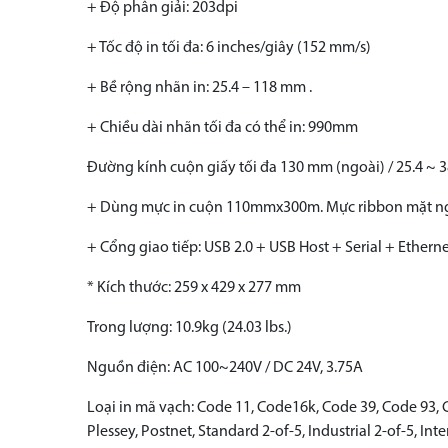
+ Độ phân giải: 203dpi
+ Tốc độ in tối đa: 6 inches/giây (152 mm/s)
+ Bề rộng nhãn in: 25.4 – 118 mm .
+ Chiều dài nhãn tối đa có thể in: 990mm
Đường kính cuộn giấy tối đa 130 mm (ngoài) / 25.4 ~ 3
+ Dùng mực in cuộn 110mmx300m. Mực ribbon mặt ngo
+ Cổng giao tiếp: USB 2.0 + USB Host + Serial + Ethern
* Kích thước: 259 x 429 x 277 mm
Trong lượng: 10.9kg (24.03 lbs.)
Nguồn điện: AC 100~240V / DC 24V, 3.75A
Loại in mã vạch: Code 11, Code16k, Code 39, Code 93, 
Plessey, Postnet, Standard 2-of-5, Industrial 2-of-5, 