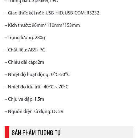
– Thông báo: Speaker, LED
– Giao thức kết nối: USB-HID, USB-COM, RS232
– Kích thước: 98mm*110mm*153mm
– Trọng lượng: 280g
– Chất liệu: ABS+PC
– Chiều dài cáp: 2m
o
o
– Nhiệt độ hoạt động : 0
C-50
C
o
o
– Nhiệt độ lưu trữ: -40
C ~ 70
C
– Chịu va đập: 1.5m
– Nguồn điện sử dụng: DC5V
SẢN PHẨM TƯƠNG TỰ