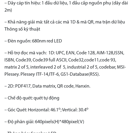
– Dây cáp tín hiệu: 1 đầu dữ liệu, 1 đầu cấp nguồn phụ (dây dài
2m)
– Khả năng giải mã: tất cả các mã 1D & mã QR, ma trận dữ liệu
Thông số kỹ thuật
– Đèn nguồn: 680nm red LED
– Hỗ trợ đọc mã vạch: 1D: UPC, EAN, Code 128, AIM-128,ISSN,
ISBN, Code39, Code39 full ASCII, Code32,code11,code 93,
matrix 2 of 5, interleaved 2 of 5, industrial 2 of 5, codebar, MSI-
Plessey. Plessey ITF-14,ITF-6, GS1-Database(RSS).
– 2D: PDF417, Data matrix, QR code, Hanxin.
– ​Chế độ quét: quét tự động
o
o
– Góc Quét: Horizontal: 46.1
; Vertical: 30.4
– Độ phân giải: 640pixels(H)*480pixel(V)