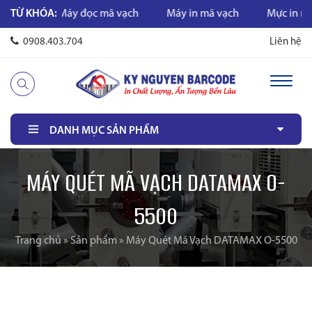
hụ
TỪ KHÓA:
Máy đọc mã vạch
Máy in mã vạch
Mực in mã vạc
0908.403.704
Liên hệ
DANH MỤC SẢN PHẨM
MÁY QUÉT MÃ VẠCH DATAMAX O-
5500
Trang chủ
»
Sản phẩm
»
Máy Quét Mã Vạch DATAMAX O-5500