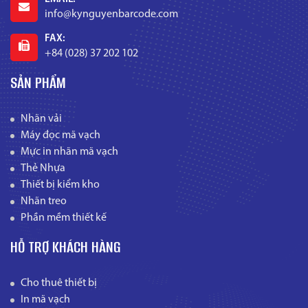
info@kynguyenbarcode.com
FAX:
+84 (028) 37 202 102
SẢN PHẨM
Nhãn vải
Máy đọc mã vạch
Mực in nhãn mã vạch
Thẻ Nhựa
Thiết bị kiểm kho
Nhãn treo
Phần mềm thiết kế
HỖ TRỢ KHÁCH HÀNG
Cho thuê thiết bị
In mã vạch