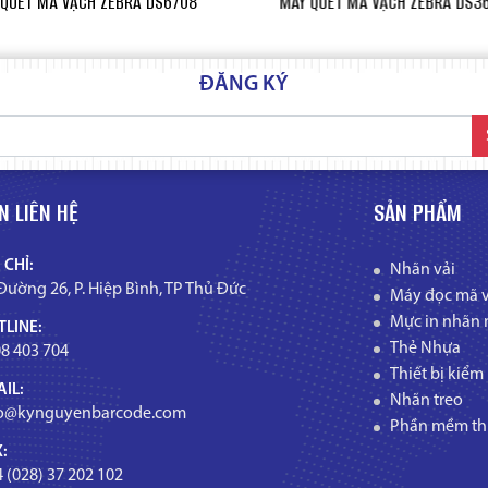
 QUÉT MÃ VẠCH ZEBRA DS6708
MÁY QUÉT MÃ VẠCH ZEBRA DS3
ĐĂNG KÝ
N LIÊN HỆ
SẢN PHẨM
 CHỈ:
Nhãn vải
Đường 26, P. Hiệp Bình, TP Thủ Đức
Máy đọc mã 
Mực in nhãn 
LINE:
Thẻ Nhựa
8 403 704
Thiết bị kiểm
IL:
Nhãn treo
fo@kynguyenbarcode.com
Phần mềm thi
:
 (028) 37 202 102