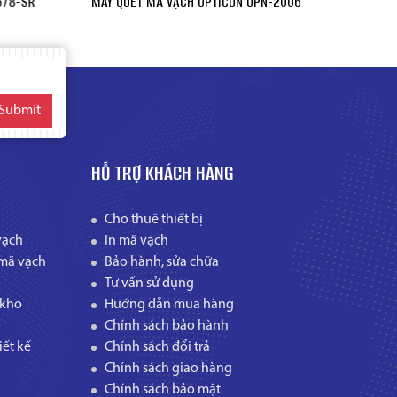
678-SR
MÁY QUÉT MÃ VẠCH OPTICON OPN-2006
MÁY QUÉ
Submit
HỖ TRỢ KHÁCH HÀNG
Cho thuê thiết bị
vạch
In mã vạch
mã vạch
Bảo hành, sửa chữa
Tư vấn sử dụng
 kho
Hướng dẫn mua hàng
Chính sách bảo hành
ết kế
Chính sách đổi trả
Chính sách giao hàng
Chính sách bảo mật