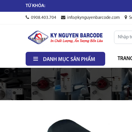
TỪ KHÓA:
0908.403.704
info@kynguyenbarcode.com
S
TRAN
DANH MỤC SẢN PHẨM