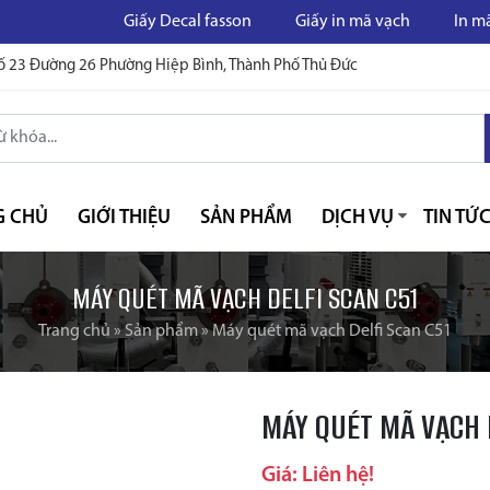
Giấy Decal fasson
Giấy in mã vạch
In mã vạch
ố 23 Đường 26 Phường Hiệp Bình, Thành Phố Thủ Đức
G CHỦ
GIỚI THIỆU
SẢN PHẨM
DỊCH VỤ
TIN TỨ
MÁY QUÉT MÃ VẠCH DELFI SCAN C51
Trang chủ
»
Sản phẩm
»
Máy quét mã vạch Delfi Scan C51
MÁY QUÉT MÃ VẠCH 
Giá: Liên hệ!