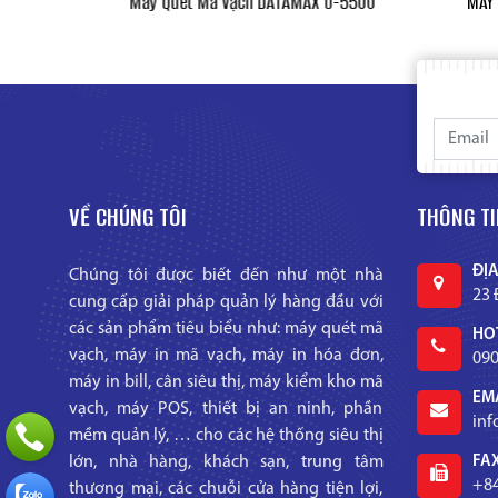
HT2900W
Máy Quét Mã Vạch DATAMAX O-5500
MÁY
VỀ CHÚNG TÔI
THÔNG TI
ĐỊA
Chúng tôi được biết đến như một nhà
23 
cung cấp giải pháp quản lý hàng đầu với
các sản phẩm tiêu biểu như: máy quét mã
HOT
vạch, máy in mã vạch, máy in hóa đơn,
090
máy in bill, cân siêu thị, máy kiểm kho mã
EMA
vạch, máy POS, thiết bị an ninh, phần
in
mềm quản lý, … cho các hệ thống siêu thị
lớn, nhà hàng, khách sạn, trung tâm
FAX
+84
thương mại, các chuỗi cửa hàng tiện lợi,