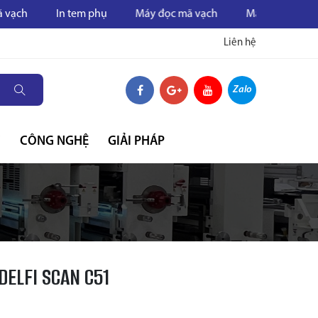
In tem phụ
Máy đọc mã vạch
Máy in mã vạch
M
Liên hệ
Zalo
C
CÔNG NGHỆ
GIẢI PHÁP
DELFI SCAN C51