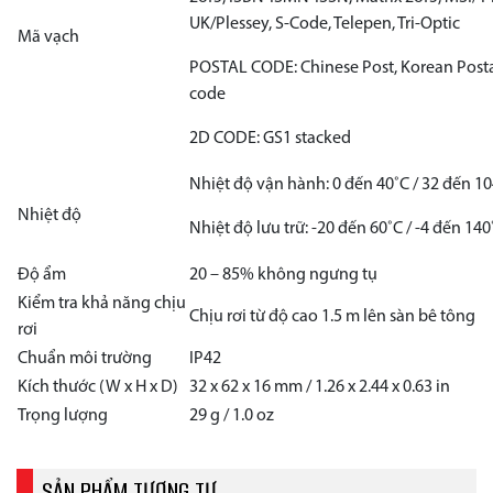
UK/Plessey, S-Code, Telepen, Tri-Optic
Mã vạch
POSTAL CODE: Chinese Post, Korean Posta
code
2D CODE: GS1 stacked
Nhiệt độ vận hành: 0 đến 40˚C / 32 đến 10
Nhiệt độ
Nhiệt độ lưu trữ: -20 đến 60˚C / -4 đến 140
Độ ẩm
20 – 85% không ngưng tụ
Kiểm tra khả năng chịu
Chịu rơi từ độ cao 1.5 m lên sàn bê tông
rơi
Chuẩn môi trường
IP42
Kích thước (W x H x D)
32 x 62 x 16 mm / 1.26 x 2.44 x 0.63 in
Trọng lượng
29 g / 1.0 oz
SẢN PHẨM TƯƠNG TỰ