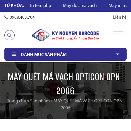
vạch
TỪ KHÓA:
In tem phụ
Máy đọc mã vạch
Máy in mã vạch
0908.403.704
Liên hệ
DANH MỤC SẢN PHẨM
MÁY QUÉT MÃ VẠCH OPTICON OPN-
2006
Trang chủ
»
Sản phẩm
»
MÁY QUÉT MÃ VẠCH OPTICON OPN-
2006