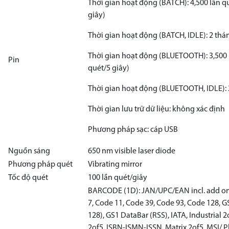
Thời gian hoạt động (BATCH): 4,500 lần qu
giây)
Thời gian hoạt động (BATCH, IDLE): 2 thá
Thời gian hoạt động (BLUETOOTH): 3,500 l
Pin
quét/5 giây)
Thời gian hoạt động (BLUETOOTH, IDLE): 
Thời gian lưu trữ dữ liệu: không xác định
Phương pháp sạc: cáp USB
Nguồn sáng
650 nm visible laser diode
Phương pháp quét
Vibrating mirror
Tốc độ quét
100 lần quét/giây
BARCODE (1D): JAN/UPC/EAN incl. add o
7, Code 11, Code 39, Code 93, Code 128, 
128), GS1 DataBar (RSS), IATA, Industrial 2
2of5, ISBN-ISMN-ISSN, Matrix 2of5, MSI/ P