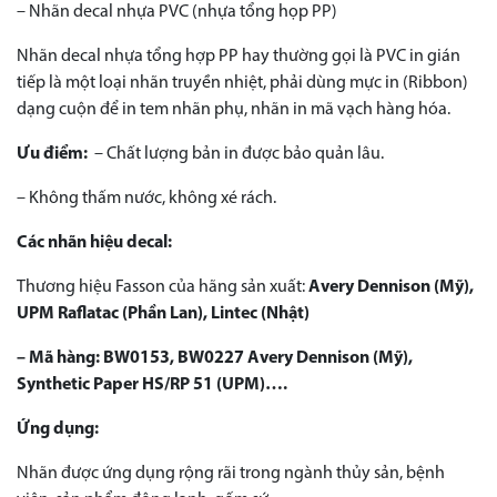
– Nhãn decal nhựa PVC (nhựa tổng họp PP)
Nhãn decal nhựa tổng hợp PP hay thường gọi là PVC in gián
tiếp là một loại nhãn truyền nhiệt, phải dùng mực in (Ribbon)
dạng cuộn để in tem nhãn phụ, nhãn in mã vạch hàng hóa.
Ưu điểm:
– Chất lượng bản in được bảo quản lâu.
– Không thấm nước, không xé rách.
Các nhãn hiệu decal:
Thương hiệu Fasson của hãng sản xuất:
Avery Dennison (Mỹ),
UPM Raflatac (Phần Lan), Lintec (Nhật)
– Mã hàng:
BW0153, BW0227 Avery Dennison (Mỹ),
Synthetic Paper HS/RP 51 (UPM)….
Ứng dụng:
Nhãn được ứng dụng rộng rãi trong ngành thủy sản, bệnh