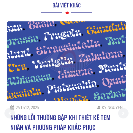
BÀI VIẾT KHÁC
25 Th12, 2025
KY NGUYEN
NHỮNG LỖI THƯỜNG GẶP KHI THIẾT KẾ TEM
NHÃN VÀ PHƯƠNG PHÁP KHẮC PHỤC