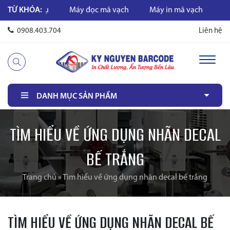
Máy đọc mã vạch
TỪ KHÓA:
Máy in mã vạch
Mực in mã vạch
0908.403.704
Liên hệ
DANH MỤC SẢN PHẨM
TÌM HIỂU VỀ ỨNG DỤNG NHÃN DECAL
BẾ TRẮNG
Trang chủ
»
Tìm hiểu về ứng dụng nhãn decal bế trắng
TÌM HIỂU VỀ ỨNG DỤNG NHÃN DECAL BẾ