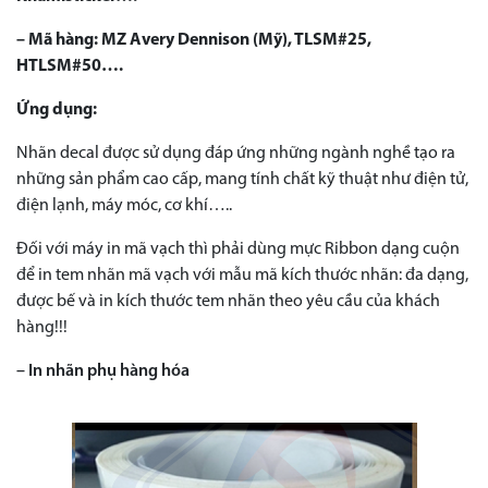
– Mã hàng: MZ
Avery Dennison (Mỹ), TLSM#25,
HTLSM#50….
Ứng dụng:
Nhãn decal được sử dụng đáp ứng những ngành nghề tạo ra
những sản phẩm cao cấp, mang tính chất kỹ thuật như điện tử,
điện lạnh, máy móc, cơ khí…..
Đối với máy in mã vạch thì phải dùng mực Ribbon dạng cuộn
để in tem nhãn mã vạch với mẫu mã kích thước nhãn: đa dạng,
được bế và in kích thước tem nhãn theo yêu cầu của khách
hàng!!!
– In nhãn phụ hàng hóa